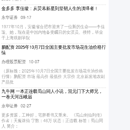
鑫配资 “百村诗画 万象耕新 —— 嗨跑！沟（go）有
趣”｜“村跑” 第四站 雁上高台，塘坝边跑活乡村新图景
永华证券平台
09-19
第四站：雁上高台 鑫配资 当塘坝波光邂逅奔跑的活力身
影，当山野清风裹挟着石磨谷香与欢声笑语，9 月 17 日，
门头沟区百
优配速至 直面超强台风“桦加沙” 明阳超1300台海上风
机通过考验
最好股票配资
10-04
9月24日17时前后优配速至，今年第18号台风“桦加沙”在广
东省阳江市海陵岛沿海登陆。台风“桦加沙”被称为2025年
西北
美美配资 沪镍主力合约日内涨幅扩大至2%
永华证券平台
10-13
每经AI快讯美美配资，5月9日，沪镍主力合约日内涨幅扩
大至2%，现报126170.00元/吨。
牛客栈策略 欧洲央行副行长：若经济形势变化 货币政