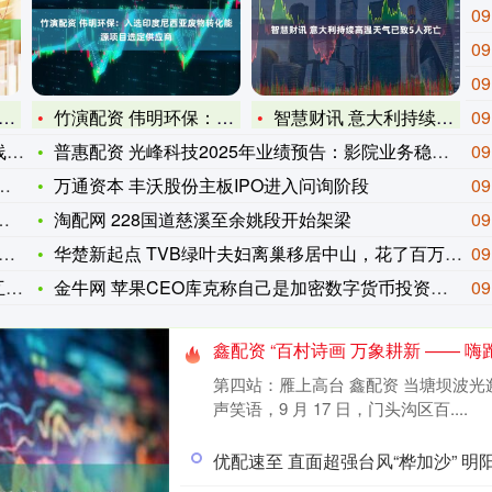
09
09
09
竹演配资 伟明环保：入选印度尼西亚废物转化能源项目选定供应商
智慧财讯 意大利持续高温天气已致5人死亡
09
相
普惠配资 光峰科技2025年业绩预告：影院业务稳健护航，AR
09
万通资本 丰沃股份主板IPO进入问询阶段
09
淘配网 228国道慈溪至余姚段开始架梁
09
华楚新起点 TVB绿叶夫妇离巢移居中山，花了百万买房，新房宽
09
体
金牛网 苹果CEO库克称自己是加密数字货币投资者 持有比特币
09
鑫配资 “百村诗画 万象耕新 —— 嗨跑！沟（go
第四站：雁上高台 鑫配资 当塘坝波
声笑语，9 月 17 日，门头沟区百....
优配速至 直面超强台风“桦加沙” 明