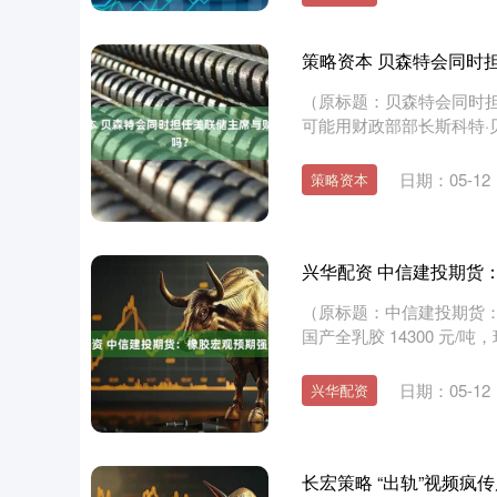
策略资本 贝森特会同时
（原标题：贝森特会同时担
可能用财政部部长斯科特
至....
日期：05-12
策略资本
兴华配资 中信建投期货
（原标题：中信建投期货：
国产全乳胶 14300 元/吨，环
日期：05-12
兴华配资
长宏策略 “出轨”视频疯