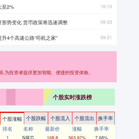
大至2%
10-13
济形势变化 货币政策将迅速调整
09-23
升4个高速公路“司机之家”
09-21
能等,为投资者提供更加智能、便捷的投资体验。
个股实时涨跌榜
个股跌幅
个股流入
个股流出
换手率
个股涨幅
排名
名称
最新价
涨幅
换手率
1
N展芯
108.8
363.97%
7.68%