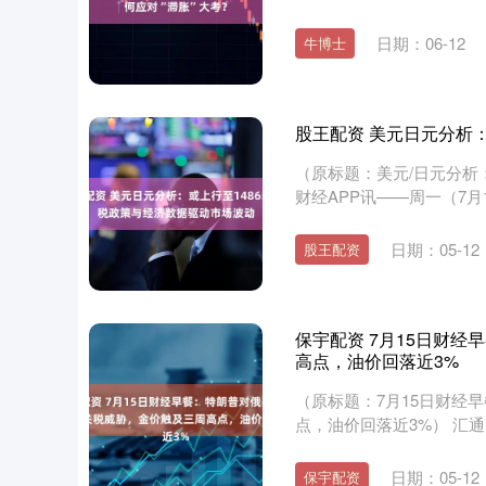
国央....
日期：06-12
牛博士
股王配资 美元日元分析
（原标题：美元/日元分析：
财经APP讯——周一（7月1
日期：05-12
股王配资
保宇配资 7月15日财经
高点，油价回落近3%
（原标题：7月15日财经
点，油价回落近3%） 汇通
日期：05-12
保宇配资