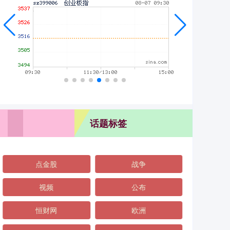
话题标签
点金股
战争
视频
公布
恒财网
欧洲