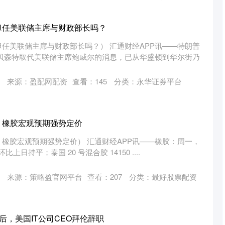
担任美联储主席与财政部长吗？
任美联储主席与财政部长吗？） 汇通财经APP讯——特朗普
·贝森特取代美联储主席鲍威尔的消息，已从华盛顿到华尔街乃
来源：盈配网配资
查看：
145
分类：
永华证券平台
：橡胶宏观预期强势定价
橡胶宏观预期强势定价） 汇通财经APP讯——橡胶：周一，
比上日持平；泰国 20 号混合胶 14150 ....
来源：策略盈官网平台
查看：
207
分类：
最好股票配资
传后，美国IT公司CEO拜伦辞职