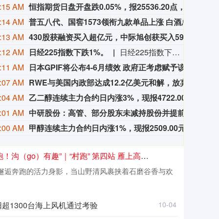
:15 AM
恒指期货日盘开盘跌0.05%，报25536.20点，高水5.92点。
恒指期
:14 AM
普五八代、国窖1573领衔九款单品上涨 白酒总价触3日新高
新浪
:13 AM
430股获融资买入超亿元，中际旭创获买入59.52亿元居首
Win
:12 AM
日经225指数下跌1%。
日经225指数下跌1%。
:11 AM
日本GPIF将公布4-6月绩效 政府正考虑赋予该基金更大的投资弹性
日本
:07 AM
RWE与美国内政部达成12.2亿美元和解，放弃三处海上风电租约
当地
:04 AM
乙二醇连续主力合约日内涨3%，现报4722.00元。
乙二醇
:01 AM
中研股份：高管、部分股东未减持股份并提前终止减持计划
中研
:00 AM
甲醇连续主力合约日内涨1%，现报2509.00元。
甲醇连
）有趣”｜“村跑” 第四站 雁上高台，塘坝边跑活乡村新图景
光邂逅奔跑的活力身影，当山野清风裹挟着石磨谷香与欢
阳超1300台海上风机通过考验
10-04