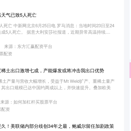
温天气已致5人死亡
死亡 中新网北京6月25日电 罗马消息：当地时间23日至24
5人死亡。 据意大利安莎社报道，近期异常高温持续....
来源：东方汇赢配资平台
票配资
度稀土出口激增七成，产能爆发或将冲击我出口优势
土产量与营收大幅增长，受益于Mt Weld扩产、重稀土量产
。其出口规模已达中国约两成以上，并快速提升。叠加欧美
来源：如何加杠杆买股票平台
票配资
更久！美联储内部分歧创34年之最，鲍威尔留任加剧政策