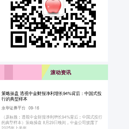
滚动资讯
粤友钱配资 反诈中心监测立功！民警疾驰到老人家挽
回上百万积蓄
永华证券
09-19
近日粤友钱配资，朝阳警方接到紧急预警，一位老人正遭
遇冒充百万保障客服的电信诈骗。安贞里派出所民警冯志
雄火速出动，与诈骗分