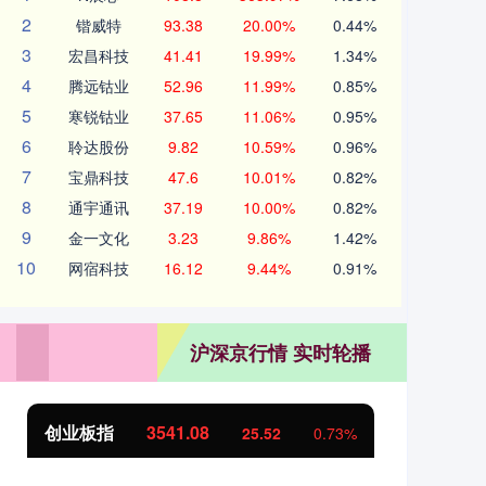
2
锴威特
93.38
20.00%
0.44%
3
宏昌科技
41.41
19.99%
1.34%
4
腾远钴业
52.96
11.99%
0.85%
5
寒锐钴业
37.65
11.06%
0.95%
6
聆达股份
9.82
10.59%
0.96%
7
宝鼎科技
47.6
10.01%
0.82%
8
通宇通讯
37.19
10.00%
0.82%
9
金一文化
3.23
9.86%
1.42%
10
网宿科技
16.12
9.44%
0.91%
沪深京行情 实时轮播
基金指数
7230.11
国
0.31
0.00%