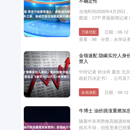
不确定性
当地时间2026年4月2
图源：CFP 界面新闻记者 
日期：06-12
万隆优配
查看：
98
分类：
永华证
金领速配 隐瞒实控人身份
禁入
中经记者 孙汝祥 夏欣 北
政处罚决定书》，公司及7名
日期：06-12
金领速配
牛博士 油价跳涨重燃加
随着中东局势推高能源价
按兵不动，但投资者已经重