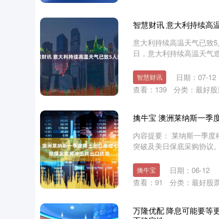
智慧财讯 意大利持续高
意大利持续高温天气已致5人
日，意大利持续高温天气造成
日期：07-12
智慧财讯
查看：
139
分类：
最好股
擒牛宝 澳洲莱纳斯一季
内容提要： 莱纳斯一季度稀
突破及美日保底采购协议
日....
日期：06-12
擒牛宝
查看：
91
分类：
最好股
万隆优配 降息可能要等