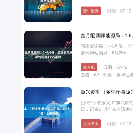
日期：07-12
盟牛配资
鑫月配 国家能源局：1-
国家能源局：1-5月份，全
源局网站消息，6月25日，国
日期：07-12
鑫月配
查看：
62
分类：
永华证
振兴资本 （乡村行·看振
(乡村行·看振兴)广东六联村
日，记者走进广东省清远市
北证50
1121.12
32
0.18%
-1.75
-0.1
日期：07-12
振兴资本