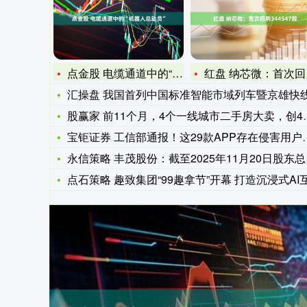
点金股 电缆通道中的“机器人总动员”
红盘 纳芯微：首次回购344547股
汇操盘 我国首列中国标准智能市域列车暨京雄快线列车在青岛亮
股赢家 前11个月，4个一线城市二手房大卖，创4年新高
宝钜证券 工信部通报！这29款APP存在侵害用户权益行为
永信策略 丰茂股份：截至2025年11月20日股东总户数为7
点石策略 趣致集团“99趣拿节”开幕 打造沉浸式AI互动新