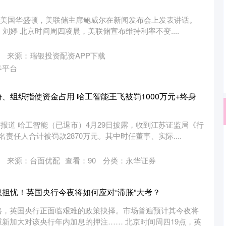
9日，美国华盛顿，美联储主席鲍威尔在新闻发布会上发表讲话。
| 刘婷 北京时间周四凌晨，美联储宣布维持利率不变....
来源：瑞银投资配资APP下载
券平台
、组织指使资金占用 哈工智能王飞被罚1000万元+终身
京报道 哈工智能（已退市）4月29日披露，收到江苏证监局《行
责任人合计被罚款2870万元。其中时任董事、实际....
来源：台面优配
查看：
90
分类：
永华证券
息担忧！英国央行今夜将如何应对“滞胀”大考？
格，英国央行正面临艰难的政策抉择。市场普遍预计其今夜将
新加大对该央行年内加息的押注…… 北京时间周四19点，英