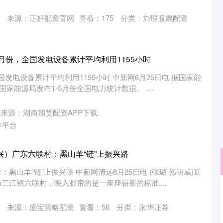
来源：正好配资官网
查看：
175
分类：
办理股票配资
5月份，全国发电设备累计平均利用1155小时
国发电设备累计平均利用1155小时 中新网6月25日电 据国家能
家能源局发布1-5月份全国电力统计数据。 ....
来源：湖南期货配资APP下载
券平台
兴）广东六联村：黑山羊“链”上振兴路
：黑山羊“链”上振兴路 中新网清远6月25日电 (张璐 邵明威)近
三江镇六联村，映入眼帘的是一座座崭新的标准....
创业板指
3543.48
6%
27.92
0.79%
来源：盛宝策略配资
查看：
56
分类：
永华证券