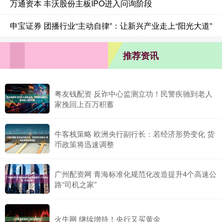
万通资本 丰沃股份主板IPO进入问询阶段
申宝证券 团播行业“主动自律”：让新兴产业走上“阳光大道”
推荐资讯
粤友钱配资 反诈中心监测立功！民警疾驰到老人
家挽回上百万积蓄
牛客栈策略 欧洲央行副行长：若经济形势变化 货
币政策将迅速调整
广州配资网 青海标准化规范化改造提升4个高速公
路“司机之家”
火牛网 继续增持！央行又买黄金