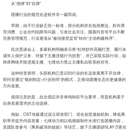
从“他律”到“自律”
团播行业的规范化进程并非一蹴而就。
早期，由于行业缺乏统一标准，部分机构存在低俗擦边、欺诈诱
导消费、公会合约陷阱等问题，引发社会关注。随着抖音等平台不断
完善管理规范，行业逐渐从“被动接受监管”转向“主动构建秩序”。
此次恳谈会上，多家机构明确表示将“杜绝炒作高额打赏、履行未
成年人保护义务、对旗下主播违规行为担责”，并已采取实际行动，如
帅库网络开除违规主播、七维动力禁止主播私自联系粉丝等。
这种转变表明，头部机构已意识到行业的长远发展离不开自律，
而抖音通过“规则制定+行业协同”的模式，正推动团播生态向更健康的
方向发展。
值得注意的是，此次倡议并非单纯响应平台要求，而是机构基于
自身发展需求的主动选择。
例如，OST传媒通过设立研发部门、优化创意激励机制，降低离
职率并提升内容质量；七维动力则以电视级制作水准打造团播内容，
其团队曾参与《乘风破浪的姐姐》等综艺，旗下主播团@SLAY D更在