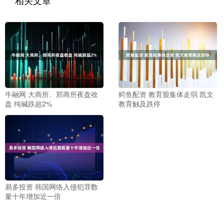
相关文章
牛融网 大商所、郑商所夜盘收
鳄鱼配资 教育股集体走弱 凯文
盘 纯碱跌超2%
教育触及跌停
易多投资 韩国网络入侵犯罪数
量十年增加近一倍