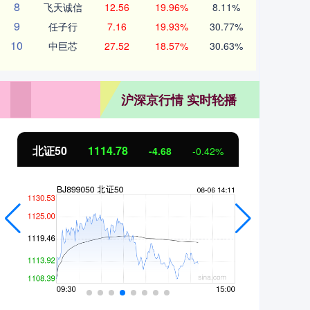
8
飞天诚信
12.56
19.96%
8.11%
9
任子行
7.16
19.93%
30.77%
10
中巨芯
27.52
18.57%
30.63%
沪深京行情 实时轮播
北证50
1114.77
创业
-4.69
-0.42%