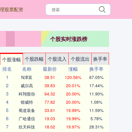
理股票配资
个股实时涨跌榜
个股跌幅
个股流入
个股流出
换手率
个股涨幅
排名
名称
最新价
涨幅
换手率
1
N津富
38.51
120.56%
67.05%
2
威尔高
39.83
20.01%
17.44%
3
科翔股份
64.32
20.00%
11.90%
4
锴威特
77.82
20.00%
1.08%
5
蜀道装备
33.61
19.99%
11.59%
6
广哈通信
19.03
19.99%
5.78%
7
欣天科技
18.02
19.97%
28.31%