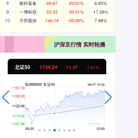
8
耐科装备
49.67
20.01%
6.83%
9
一博科技
53.33
20.01%
17.26%
10
方邦股份
146.16
20.00%
7.68%
沪深京行情 实时轮播
北证50
1134.24
创
11.37
1.01%