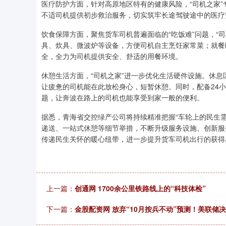
医疗防护方面，针对高原地区特有的健康风险，“司机之家
不适司机提供初步救治服务，切实筑牢长途驾驶途中的医疗
饮食保障方面，聚焦货车司机普遍面临的“吃饭难”问题，“
具、炊具、微波炉等设备，方便司机自主烹饪家常菜；就餐
全，全力为司机提供安全、舒适的用餐环境。
休憩生活方面，“司机之家”进一步优化生活硬件设施。休
让疲惫的司机能在此放松身心，短暂休憩。同时，配备24
题，让奔波在路上的司机也能享受到家一般的便利。
据悉，青海省交控绿产公司将持续精准把握“车轮上的民生
递送、一站式休憩等细节举措，不断升级服务设施、创新服
传递民生关怀的暖心纽带，进一步提升货车司机出行的获得
上一篇：
创通网 1700余公里铁路线上的“科技体检”
下一篇：
金股配资网 放弃“10月按兵不动”预测！美联储