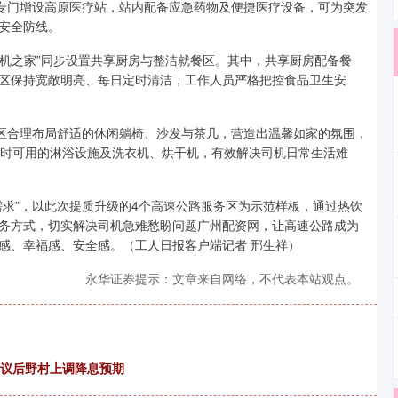
”专门增设高原医疗站，站内配备应急药物及便捷医疗设备，可为突发
安全防线。
司机之家”同步设置共享厨房与整洁就餐区。其中，共享厨房配备餐
区保持宽敞明亮、每日定时清洁，工作人员严格把控食品卫生安
息区合理布局舒适的休闲躺椅、沙发与茶几，营造出温馨如家的氛围，
小时可用的淋浴设施及洗衣机、烘干机，有效解决司机日常生活难
需求”，以此次提质升级的4个高速公路服务区为示范样板，通过热饮
务方式，切实解决司机急难愁盼问题广州配资网，让高速公路成为
感、幸福感、安全感。（工人日报客户端记者 邢生祥）
永华证券提示：文章来自网络，不代表本站观点。
决议后野村上调降息预期