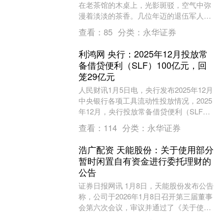
在老茶馆的木桌上，光影斑驳，空气中弥
漫着淡淡的茶香。几位年迈的退伍军人围
坐在一起，渐渐地，他们的谈话从日常琐
查看：
85
分类：
永华证券
事转向了那些曾经....
利鸿网 央行：2025年12月投放常
备借贷便利（SLF）100亿元，回
笼29亿元
人民财讯1月5日电，央行发布2025年12月
中央银行各项工具流动性投放情况，2025
年12月，央行投放常备借贷便利（SLF）
100亿元，回笼29亿元。....
查看：
114
分类：
永华证券
浩广配资 天能股份：关于使用部分
暂时闲置自有资金进行委托理财的
公告
证券日报网讯 1月8日，天能股份发布公告
称，公司于2026年1月8日召开第三届董事
会第六次会议，审议并通过了《关于使用
部分暂时闲置自有资金进行委托理财的议