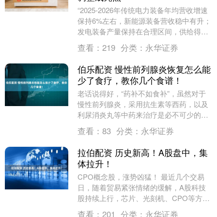
“2025-2026年传统电力装备年均营收增速
保持6%左右，新能源装备营收稳中有升；
发电装备产量保持在合理区间，供给得到
有效保障，新能源装备出口量实现增长；
查看：
219
分类：
永华证券
重点....
伯乐配资 慢性前列腺炎恢复怎么能
少了食疗，教你几个食谱！
老话说得好，“药补不如食补”，虽然对于
慢性前列腺炎，采用抗生素等西药，以及
利尿消炎丸等中药来治疗是必不可少的，
但合理的膳食搭配药膳，可达事半功倍的
查看：
83
分类：
永华证券
效果。今天就给....
拉伯配资 历史新高！A股盘中，集
体拉升！
CPO概念股，涨势凶猛！ 最近几个交易
日，随着贸易紧张情绪的缓解，A股科技
股持续上行，芯片、光刻机、CPO等方向
领涨。今日（10月27日）盘中，上述板块
查看：
201
分类：
永华证券