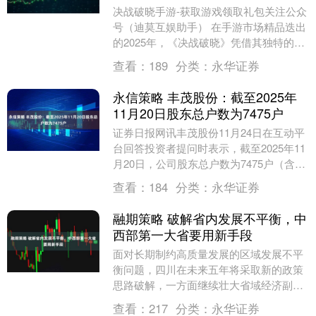
决战破晓手游-获取游戏领取礼包关注公众
号（迪莫互娱助手） 在手游市场精品迭出
的2025年，《决战破晓》凭借其独特的军
团要塞玩法脱颖而出，以“双阶段策略攻
查看：
189
分类：
永华证券
防”为核....
永信策略 丰茂股份：截至2025年
11月20日股东总户数为7475户
证券日报网讯丰茂股份11月24日在互动平
台回答投资者提问时表示，截至2025年11
月20日，公司股东总户数为7475户（含信
用账户）。....
查看：
184
分类：
永华证券
融期策略 破解省内发展不平衡，中
西部第一大省要用新手段
面对长期制约高质量发展的区域发展不平
衡问题，四川在未来五年将采取新的政策
思路破解，一方面继续壮大省域经济副中
心形成次级支撑，另一方面则以流域经
查看：
217
分类：
永华证券
济、通道经济推动区....