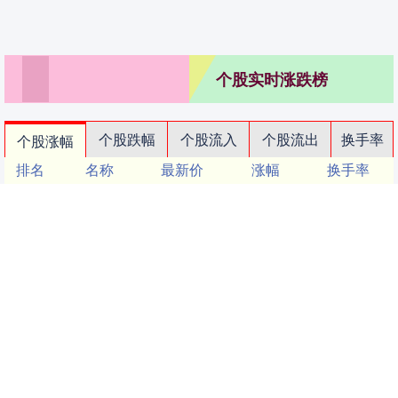
个股实时涨跌榜
个股跌幅
个股流入
个股流出
换手率
个股涨幅
排名
名称
最新价
涨幅
换手率
1
N展芯
116.52
396.89%
79.39%
2
锐翔智能
110.02
20.21%
16.80%
3
志特新材
14.8
20.03%
14.18%
4
博腾股份
20.44
20.02%
14.77%
5
近岸蛋白
46.72
20.01%
5.62%
6
毕得医药
61.6
20.01%
6.12%
7
五洲医疗
83.62
20.01%
18.37%
8
耐科装备
49.67
20.01%
6.83%
9
一博科技
53.33
20.01%
17.26%