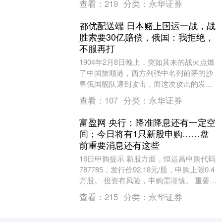
查看：
219
分类：
永华证券
案》，....
都优配送端 日本赌上国运一战，战
胜索要30亿赔偿，俄国：我拒绝，
不服再打
1904年2月8日晚上，突如其来的战火点燃
了中国旅顺港，西方列强中名列前茅的沙
皇俄国舰队遭到攻击，而这次攻击的发起
者正是当时实力远逊于俄国的日本。对于
查看：
107
分类：
永华证券
日本来说，....
富盈网 央行：降准降息还有一定空
间；今日将有1只新股申购……盘
前重要消息还有这些
16日申购提示 新股方面，恒运昌申购代码
787785，发行价92.18元/股，申购上限0.4
万股。 投资有风险，申购需谨慎。 重要的
消息有哪些 1．为更好发挥结....
查看：
215
分类：
永华证券