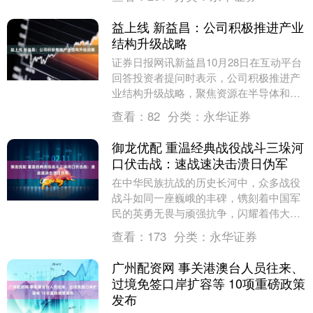
再度拉升....
益上线 新益昌：公司积极推进产业
结构升级战略
证券日报网讯新益昌10月28日在互动平台
回答投资者提问时表示，公司积极推进产
业结构升级战略，聚焦资源在半导体和新
型显示封装技术等核心领域，作为率先研
查看：
82
分类：
永华证券
发出可用于M....
御龙优配 重温经典战役战斗三垛河
口伏击战：速战速决击溃日伪军
在中华民族抗战的历史长河中，众多战役
战斗如同一座巍峨的丰碑，镌刻着中国军
民的英勇无畏与顽强抗争，闪耀着伟大的
民族精神光芒。 【重温经典战役战斗】栏
查看：
173
分类：
永华证券
目，回顾抗战史....
广州配资网 事关港澳台人员往来、
过境免签口岸扩容等 10项重磅政策
发布