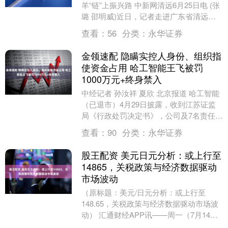
羊“链”上振兴路 中新网清远6月25日电 (张
璐 邵明威)近日，记者走进广东省清远市
三江镇六联村，映入眼帘的是一座座崭新
查看：
56
分类：
永华证券
的标准....
金领速配 隐瞒实控人身份、组织指
使资金占用 哈工智能王飞被罚
1000万元+终身禁入
中经记者 孙汝祥 夏欣 北京报道 哈工智能
（已退市）4月29日披露，收到江苏证监
局《行政处罚决定书》，公司及7名责任人
合计被罚款2870万元。其中时任董事、实
查看：
90
分类：
永华证券
际....
股王配资 美元日元分析：或上行至
14865，关税政策与经济数据驱动
市场波动
（原标题：美元/日元分析：或上行至
148.65，关税政策与经济数据驱动市场波
动） 汇通财经APP讯——周一（7月14
日）欧盘时段，分时图上美元兑日元