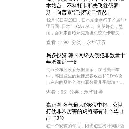
本站台，不料托卡耶夫飞往俄罗
斯，向普京“汇报”访日情况！
12月18日至20日，日本东京举行了首届“中
亚五国+日本”（CA+JAD）首脑峰会，然
而，面对来自哈萨克斯坦总统托卡耶夫
的“反核警告”，高市的努力不仅显得苍白
查看：
190
分类：
永华证券
无....
易多投资 韩国网络入侵犯罪数量十
年增加近一倍
周五公布的政府数据显示，在过去十年
中，韩国发生的包括黑客攻击和DDoS攻
击在内的网络入侵犯罪数量几乎增加了一
倍。 根据韩国数据和统计部的数据，此类
查看：
96
分类：
永华证券
事件的数量在2....
嘉正网 名气最大的6位中将，公认
打仗非常厉害的虎将都有谁？华野
占了3位
在一个安静的午后，阳光透过树叶间隙洒