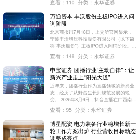
查看：
110
分类：
永华证券
（USD/J....
万通资本 丰沃股份主板IPO进入问
询阶段
北京商报讯7月18日，上交所官网显示，
宁波丰沃增压科技股份有限公司（以下简
称“丰沃股份”）主板IPO进入问询阶段。
据了解，丰沃股份主营业务为涡轮增压器
查看：
148
分类：
永华证券
的研发、....
申宝证券 团播行业“主动自律”：让
新兴产业走上“阳光大道”
近年来，团播行业作为直播领域的新兴业
态，经历了从野蛮生长到规范发展的蜕
变。 2025年8月6日，抖音直播在广西南宁
举办“团播机构高质量发展恳谈会”，帅库
查看：
95
分类：
永华证券
网络、喜....
博星配资 电力装备行业稳增长新一
轮工作方案出炉 行业营收目标动态
调整成亮点