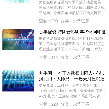
为积极服务促进高水平开放高质量发展，
国家移民管理局（中华人民共和国出入境
管理局）今天发布10项移民和出入境管理
服务政策举措。 一、扩大往来港澳人才签
查看：
203
分类：
永华证券
注政策试点实....
贵丰配资 特朗普称明年将访问印度
据参考消息援引俄罗斯卫星社11月7日报
道，美国总统特朗普表示，计划应印度总
理莫迪的邀请于2026年访问印度。 特朗普
11月6日在白宫表示：“他是我的朋友，我
查看：
114
分类：
永华证券
们聊....
九牛网 一本正连载蜀山同人小说，
混元门下大师兄，一卷天河压峨眉
更多资源，工种好，宅胖看书又重来。
《蜀山剑仙列传》 作者：天魔诛仙 字数：
46万 状态：正连载 标签：蜀山同人 简
介：自古英才爱骄狂，岂知天意不可量。
查看：
220
分类：
永华证券
诛仙剑下....