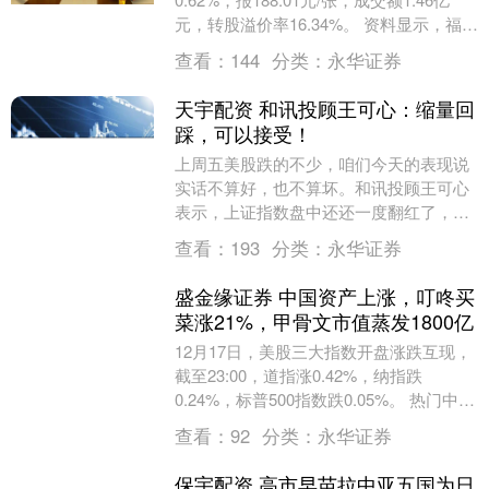
元，转股溢价率16.34%。 资料显示，福立
转债信用级别为“AA-”，债....
查看：
144
分类：
永华证券
天宇配资 和讯投顾王可心：缩量回
踩，可以接受！
上周五美股跌的不少，咱们今天的表现说
实话不算好，也不算坏。和讯投顾王可心
表示，上证指数盘中还还一度翻红了，但
双创很明显受外围影响比较大，跌的多了
查看：
193
分类：
永华证券
一点。现在的技术....
盛金缘证券 中国资产上涨，叮咚买
菜涨21%，甲骨文市值蒸发1800亿
12月17日，美股三大指数开盘涨跌互现，
截至23:00，道指涨0.42%，纳指跌
0.24%，标普500指数跌0.05%。 热门中概
股多数上涨，纳斯达克中国金龙指....
查看：
92
分类：
永华证券
保宇配资 高市早苗拉中亚五国为日