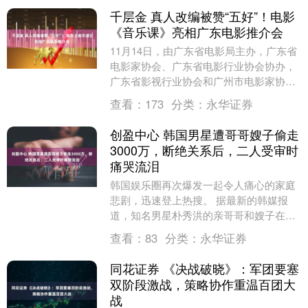
千层金 真人改编被赞“五好”！电影
《音乐课》亮相广东电影推介会
11月14日，由广东省电影局主办，广东省
电影家协会、广东省电影行业协会协办，
广东省影视行业协会和广州市电影家协会
支持，南方都市报社、南都娱乐、广东群
查看：
173
分类：
永华证券
星影业传媒集....
创盈中心 韩国男星遭哥哥嫂子偷走
3000万，断绝关系后，二人受审时
痛哭流泪
韩国娱乐圈再次爆发一起令人痛心的家庭
悲剧，迅速登上热搜。 据最新的韩媒报
道，知名男星朴秀洪的亲哥哥和嫂子在长
达十年的时间里，涉嫌挪用朴秀洪名下公
查看：
83
分类：
永华证券
司资金及其个人片....
同花证券 《决战破晓》：军团要塞
双阶段激战，策略协作重温百团大
战