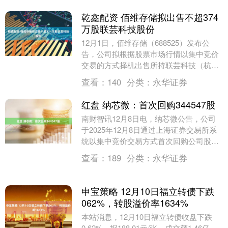
乾鑫配资 佰维存储拟出售不超374
万股联芸科技股份
12月1日，佰维存储（688525）发布公
告，公司拟根据股票市场行情以集中竞价
交易的方式择机出售所持联芸科技（杭
州）股份有限公司（688449）部分或全部
查看：
140
分类：
永华证券
股票，....
红盘 纳芯微：首次回购344547股
南财智讯12月8日电，纳芯微公告，公司
于2025年12月8日通过上海证券交易所系
统以集中竞价交易方式首次回购公司股份
344,547股，占公司总股本的比例为0.2....
查看：
189
分类：
永华证券
申宝策略 12月10日福立转债下跌
062%，转股溢价率1634%
本站消息，12月10日福立转债收盘下跌
0.62%，报188.01元/张，成交额1.46亿