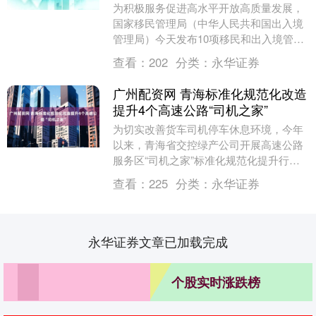
为积极服务促进高水平开放高质量发展，
国家移民管理局（中华人民共和国出入境
管理局）今天发布10项移民和出入境管理
服务政策举措。 一、扩大往来港澳人才签
查看：
202
分类：
永华证券
注政策试点实....
广州配资网 青海标准化规范化改造
提升4个高速公路“司机之家”
为切实改善货车司机停车休息环境，今年
以来，青海省交控绿产公司开展高速公路
服务区“司机之家”标准化规范化提升行
动，以“设施配套化、功能人性化、服务温
查看：
225
分类：
永华证券
情化、体验满意....
永华证券文章已加载完成
个股实时涨跌榜