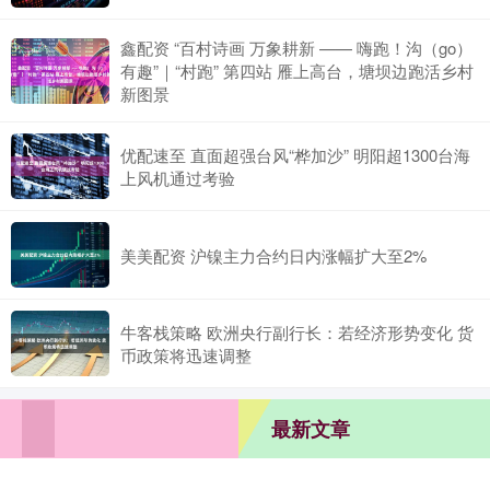
鑫配资 “百村诗画 万象耕新 —— 嗨跑！沟（go）
有趣”｜“村跑” 第四站 雁上高台，塘坝边跑活乡村
新图景
优配速至 直面超强台风“桦加沙” 明阳超1300台海
上风机通过考验
美美配资 沪镍主力合约日内涨幅扩大至2%
牛客栈策略 欧洲央行副行长：若经济形势变化 货
币政策将迅速调整
最新文章