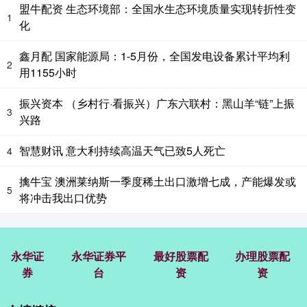
盟牛配资 生态环境部：全国水生态环境质量实现转折性变
1
化
鑫月配 国家能源局：1-5月份，全国发电设备累计平均利
2
用1155小时
振兴资本 （乡村行·看振兴）广东六联村：黑山羊“链”上振
3
兴路
智慧财讯 意大利持续高温天气已致5人死亡
4
擒牛宝 澳洲莱纳斯一季度稀土出口激增七成，产能爆发或
5
将冲击我出口优势
永华证
永华证券平
最好股票配
办理股票配
券
台
资
资