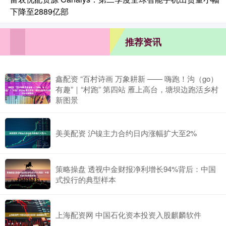
下降至2889亿部
推荐资讯
鑫配资 “百村诗画 万象耕新 —— 嗨跑！沟（go）
有趣”｜“村跑” 第四站 雁上高台，塘坝边跑活乡村
新图景
美美配资 沪镍主力合约日内涨幅扩大至2%
策略操盘 透视中金财报净利增长94%背后：中国
式投行的典型样本
上海配资网 中国石化资本投资入股麒麟软件