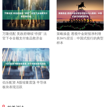
万隆优配 美政府继续“停摆” 法
策略操盘 透视中金财报净利增
官下令全额支付食品救济金
长94%背后：中国式投行的典型
样本
伯乐配资 A股缩量震荡 半导体
板块表现活跃