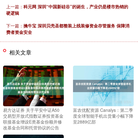
上一篇：
科元网 深圳“中国新硅谷”的诞生，产业仍是楼市热销的
硬逻辑
下一篇：
擒牛宝 深圳贝壳圣都整装上线装修资金存管服务 保障消
费者资金安全
相关文章
易方达证券 关于平安中证A50
富农优配资源 Canalys：第二季
交易型开放式指数证券投资基金
度全球智能手机出货量小幅下降
联接基金增设E类基金份额并修
至2889亿部
改基金合同和托管协议的公告