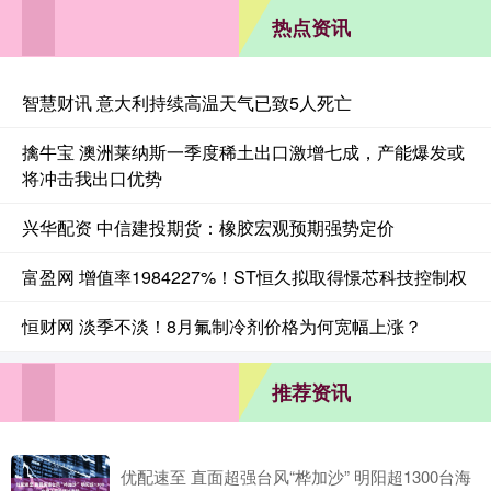
热点资讯
智慧财讯 意大利持续高温天气已致5人死亡
擒牛宝 澳洲莱纳斯一季度稀土出口激增七成，产能爆发或
将冲击我出口优势
兴华配资 中信建投期货：橡胶宏观预期强势定价
富盈网 增值率1984227%！ST恒久拟取得憬芯科技控制权
恒财网 淡季不淡！8月氟制冷剂价格为何宽幅上涨？
推荐资讯
优配速至 直面超强台风“桦加沙” 明阳超1300台海