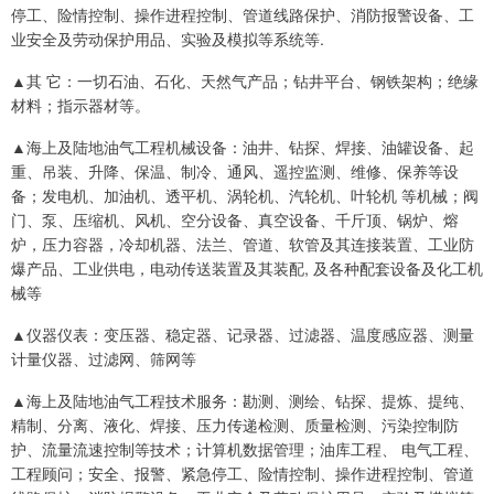
停工、险情控制、操作进程控制、管道线路保护、消防报警设备、工
业安全及劳动保护用品、实验及模拟等系统等.
▲其 它：一切石油、石化、天然气产品；钻井平台、钢铁架构；绝缘
材料；指示器材等。
▲海上及陆地油气工程机械设备：油井、钻探、焊接、油罐设备、起
重、吊装、升降、保温、制冷、通风、遥控监测、维修、保养等设
备；发电机、加油机、透平机、涡轮机、汽轮机、叶轮机 等机械；阀
门、泵、压缩机、风机、空分设备、真空设备、千斤顶、锅炉、熔
炉，压力容器，冷却机器、法兰、管道、软管及其连接装置、工业防
爆产品、工业供电，电动传送装置及其装配, 及各种配套设备及化工机
械等
▲仪器仪表：变压器、稳定器、记录器、过滤器、温度感应器、测量
计量仪器、过滤网、筛网等
▲海上及陆地油气工程技术服务：勘测、测绘、钻探、提炼、提纯、
精制、分离、液化、焊接、压力传递检测、质量检测、污染控制防
护、流量流速控制等技术；计算机数据管理；油库工程、 电气工程、
工程顾问；安全、报警、紧急停工、险情控制、操作进程控制、管道