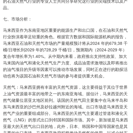
的石油天然气行业的专业人士共同分享研究这行业的尖端技术以及产
品。
七、市场分析：
马来西亚作为东南亚地区重要的能源生产和出口国，在石油和天然气
行业扮演着举足轻重的角色。根据官方数据和国际能源机构的报告，
马来西亚石油和天然气市场的产量规模预计将从2024 年的679,38 千
桶/日增长到2029 年的728,29 千桶/日，预测期内（2024-2029 年）
复合年增长率为1.40%。从中期内来看，政府推出支持性政策、加大
马来国内油气和液化天然气生产力度、成品油需求激增以及即将推出
的油气项目的升级等因素可以推动市场发展，同时正在进行的勘探活
动也将为该国石油和天然气市场的参与者提供重大机会。
天然气：马来西亚拥有丰富的天然气资源，这主要得益于其位于世界
上油气资源最丰富的地带之一的东南亚海域。据估计，马来西亚的天
然气储量位居亚太地区前列。该国的天然气田主要集中在马来半岛和
东马来西亚的沙巴州及砂拉越州附近的海域。出口市场是马来西亚天
然气产业的重要组成部分。马来西亚的天然气主要通过管道和液化天
然气（LNG）的形式出口到邻国和国际市场。其中，新加坡是马来西
亚最大的天然气出口目的地，此外，日本、韩国和中国等国家也是其
主要的出口市场。马来西亚政府积极推动天然气的使用，以减少对石