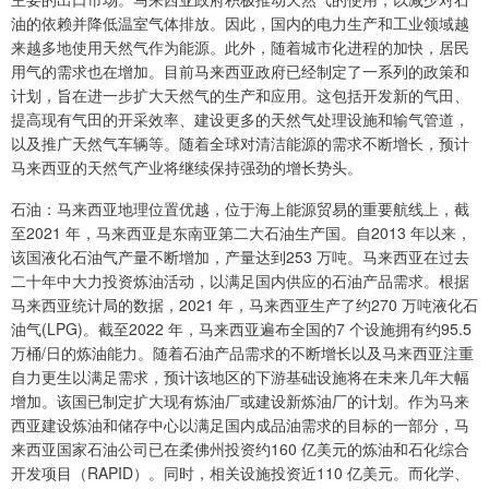
油的依赖并降低温室气体排放。因此，国内的电力生产和工业领域越
来越多地使用天然气作为能源。此外，随着城市化进程的加快，居民
用气的需求也在增加。目前马来西亚政府已经制定了一系列的政策和
计划，旨在进一步扩大天然气的生产和应用。这包括开发新的气田、
提高现有气田的开采效率、建设更多的天然气处理设施和输气管道，
以及推广天然气车辆等。随着全球对清洁能源的需求不断增长，预计
马来西亚的天然气产业将继续保持强劲的增长势头。
石油：马来西亚地理位置优越，位于海上能源贸易的重要航线上，截
至2021 年，马来西亚是东南亚第二大石油生产国。自2013 年以来，
该国液化石油气产量不断增加，产量达到253 万吨。马来西亚在过去
二十年中大力投资炼油活动，以满足国内供应的石油产品需求。根据
马来西亚统计局的数据，2021 年，马来西亚生产了约270 万吨液化石
油气(LPG)。截至2022 年，马来西亚遍布全国的7 个设施拥有约95.5
万桶/日的炼油能力。随着石油产品需求的不断增长以及马来西亚注重
自力更生以满足需求，预计该地区的下游基础设施将在未来几年大幅
增加。该国已制定扩大现有炼油厂或建设新炼油厂的计划。作为马来
西亚建设炼油和储存中心以满足国内成品油需求的目标的一部分，马
来西亚国家石油公司已在柔佛州投资约160 亿美元的炼油和石化综合
开发项目（RAPID）。同时，相关设施投资近110 亿美元。而化学、