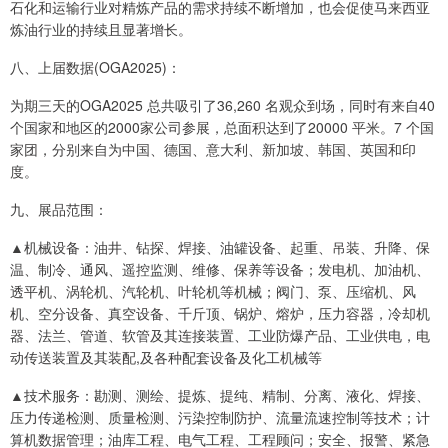
石化和运输行业对精炼产品的需求持续不断增加，也会促使马来西亚
炼油行业的持续且显著增长。
八、上届数据(OGA2025)：
为期三天的OGA2025 总共吸引了36,260 名观众到场，同时有来自40
个国家和地区的2000家公司参展，总面积达到了20000 平米。7 个国
家团，分别来自为中国、德国、意大利、新加坡、韩国、英国和印
度。
九、展品范围：
▲机械设备：油井、钻探、焊接、油罐设备、起重、吊装、升降、保
温、制冷、通风、遥控监测、维修、保养等设备；发电机、加油机、
透平机、涡轮机、汽轮机、叶轮机等机械；阀门、泵、压缩机、风
机、空分设备、真空设备、千斤顶、锅炉、熔炉，压力容器，冷却机
器、法兰、管道、软管及其连接装置、工业防爆产品、工业供电，电
动传送装置及其装配,及各种配套设备及化工机械等
▲技术服务：勘测、测绘、提炼、提纯、精制、分离、液化、焊接、
压力传递检测、质量检测、污染控制防护、流量流速控制等技术；计
算机数据管理；油库工程、电气工程、工程顾问；安全、报警、紧急