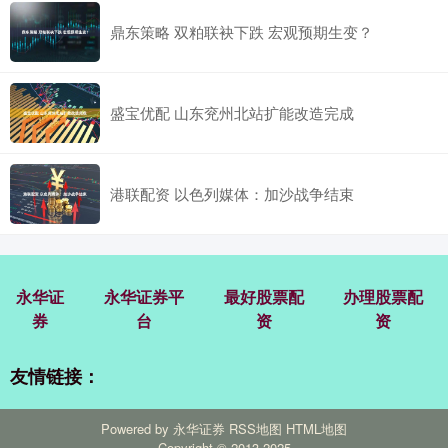
鼎东策略 双粕联袂下跌 宏观预期生变？
盛宝优配 山东兖州北站扩能改造完成
港联配资 以色列媒体：加沙战争结束
永华证
永华证券平
最好股票配
办理股票配
券
台
资
资
友情链接：
Powered by
永华证券
RSS地图
HTML地图
Copyright
© 2013-2025