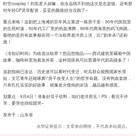
时空cosplay！刘奕君大叔嘛，你永远猜不到他这次是忠是狼。还有那
对年轻CP灵菲配资，妥妥的颜值担当没跑了~
重点来咯！这剧把上海滩的百年风云塞进一栋房子里：30年代医院里
的生死时速，50年代工厂里的热血沸腾，90年代商海里的鸡飞狗跳...
最绝的是所有故事都在同一个法租界老洋房上演，比\"剧本杀\"还刺
激！
（冷知识时间）为啥选法租界？您品您细品——西式建筑里藏着中国
故事，咖啡杯里泡着龙井茶，这种混搭风可比普通年代剧高级多了！
追剧指南已送达：历史迷可以看时代变迁，吃瓜群众能围观家长里
短，文艺青年还能琢磨\"房子改变人生\"的哲学命题。没有狗血套路，
只有扎扎实实的好故事，就像老火慢炖的浓汤，越品越有感觉。
划重点：9月4日！准备好瓜子饮料，咱们老洋房见！PS：看完不许
哭，要哭也得组团哭~
发布于：山东省
永华证券提示：文章来自网络，不代表本站观点。