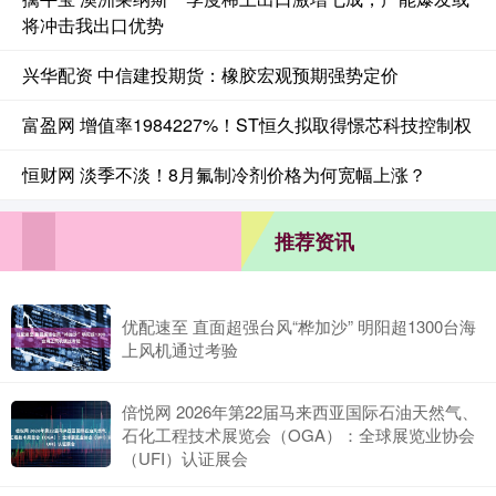
将冲击我出口优势
兴华配资 中信建投期货：橡胶宏观预期强势定价
富盈网 增值率1984227%！ST恒久拟取得憬芯科技控制权
恒财网 淡季不淡！8月氟制冷剂价格为何宽幅上涨？
推荐资讯
优配速至 直面超强台风“桦加沙” 明阳超1300台海
上风机通过考验
倍悦网 2026年第22届马来西亚国际石油天然气、
石化工程技术展览会（OGA）：全球展览业协会
（UFI）认证展会