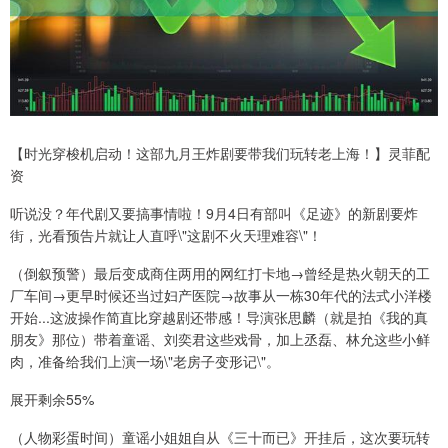
【时光穿梭机启动！这部九月王炸剧要带我们玩转老上海！】灵菲配
资
听说没？年代剧又要搞事情啦！9月4日有部叫《足迹》的新剧要炸
街，光看预告片就让人直呼\"这剧不火天理难容\"！
（倒叙预警）最后变成商住两用的网红打卡地→曾经是热火朝天的工
厂车间→更早时候还当过妇产医院→故事从一栋30年代的法式小洋楼
开始...这波操作简直比穿越剧还带感！导演张思麟（就是拍《我的真
朋友》那位）带着童谣、刘奕君这些戏骨，加上丞磊、林允这些小鲜
肉，准备给我们上演一场\"老房子变形记\"。
展开剩余55%
（人物彩蛋时间）童谣小姐姐自从《三十而已》开挂后，这次要玩转