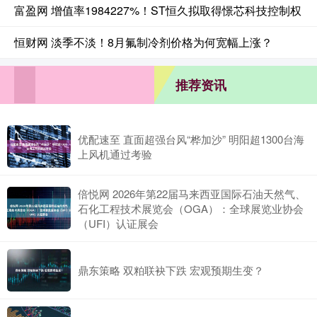
富盈网 增值率1984227%！ST恒久拟取得憬芯科技控制权
恒财网 淡季不淡！8月氟制冷剂价格为何宽幅上涨？
推荐资讯
优配速至 直面超强台风“桦加沙” 明阳超1300台海
上风机通过考验
倍悦网 2026年第22届马来西亚国际石油天然气、
石化工程技术展览会（OGA）：全球展览业协会
（UFI）认证展会
鼎东策略 双粕联袂下跌 宏观预期生变？