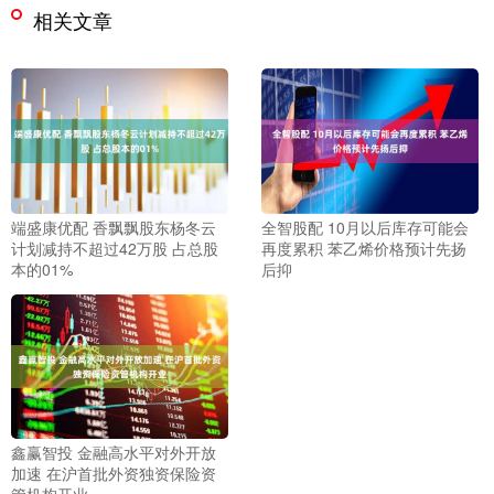
相关文章
端盛康优配 香飘飘股东杨冬云
全智股配 10月以后库存可能会
计划减持不超过42万股 占总股
再度累积 苯乙烯价格预计先扬
本的01%
后抑
鑫赢智投 金融高水平对外开放
加速 在沪首批外资独资保险资
管机构开业