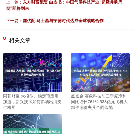
上一篇：
东方财富配资 白皮书：中国气候科技产业“超级并购周
期”即将到来
下一篇：
鑫优配 马士基与宁德时代达成全球战略合作
相关文章
同花财富 大模型、稳定币应用
点点金 赛象科技前三季度净利
加速，新兴技术如何影响出海支
同比增长761% 533亿元飞机大
付格局
部件运输夹具合同落地