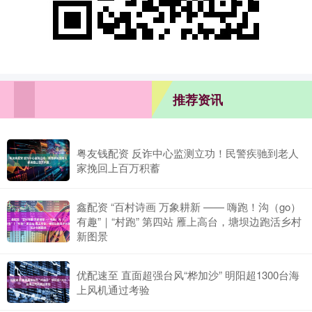
推荐资讯
粤友钱配资 反诈中心监测立功！民警疾驰到老人
家挽回上百万积蓄
鑫配资 “百村诗画 万象耕新 —— 嗨跑！沟（go）
有趣”｜“村跑” 第四站 雁上高台，塘坝边跑活乡村
新图景
优配速至 直面超强台风“桦加沙” 明阳超1300台海
上风机通过考验