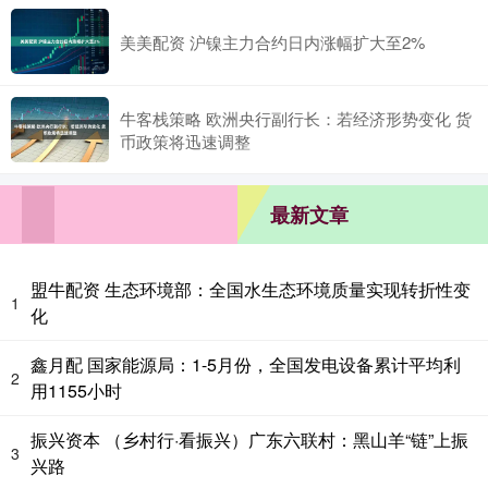
美美配资 沪镍主力合约日内涨幅扩大至2%
牛客栈策略 欧洲央行副行长：若经济形势变化 货
币政策将迅速调整
最新文章
盟牛配资 生态环境部：全国水生态环境质量实现转折性变
1
化
鑫月配 国家能源局：1-5月份，全国发电设备累计平均利
2
用1155小时
振兴资本 （乡村行·看振兴）广东六联村：黑山羊“链”上振
3
兴路