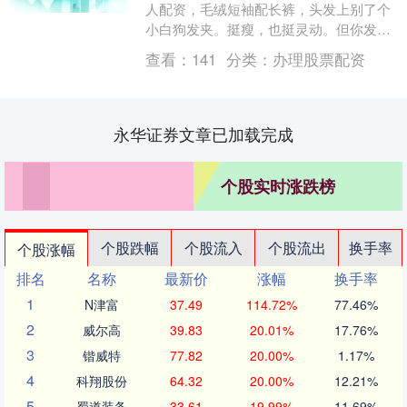
人配资，毛绒短袖配长裤，头发上别了个
小白狗发夹。挺瘦，也挺灵动。但你发现
没有，杨幂最近特别爱用这类可爱元素。
查看：
141
分类：
办理股票配资
不是小狗就是小....
永华证券文章已加载完成
个股实时涨跌榜
个股跌幅
个股流入
个股流出
换手率
个股涨幅
排名
名称
最新价
涨幅
换手率
1
N津富
37.49
114.72%
77.46%
2
威尔高
39.83
20.01%
17.76%
3
锴威特
77.82
20.00%
1.17%
4
科翔股份
64.32
20.00%
12.21%
5
蜀道装备
33.61
19.99%
11.69%