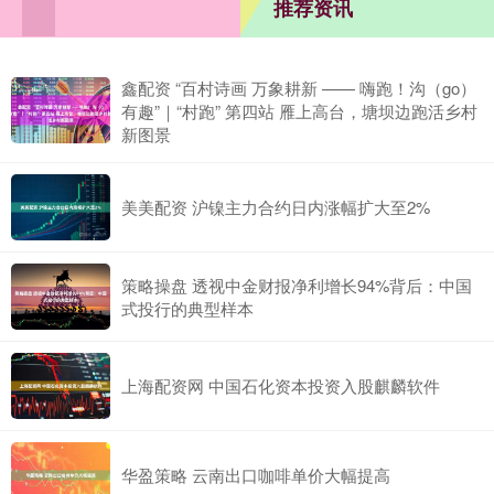
推荐资讯
鑫配资 “百村诗画 万象耕新 —— 嗨跑！沟（go）
有趣”｜“村跑” 第四站 雁上高台，塘坝边跑活乡村
新图景
美美配资 沪镍主力合约日内涨幅扩大至2%
策略操盘 透视中金财报净利增长94%背后：中国
式投行的典型样本
上海配资网 中国石化资本投资入股麒麟软件
华盈策略 云南出口咖啡单价大幅提高