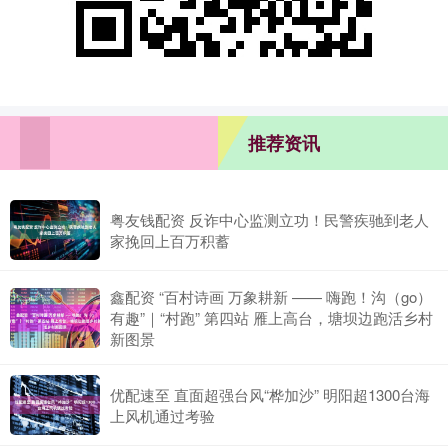
推荐资讯
粤友钱配资 反诈中心监测立功！民警疾驰到老人
家挽回上百万积蓄
鑫配资 “百村诗画 万象耕新 —— 嗨跑！沟（go）
有趣”｜“村跑” 第四站 雁上高台，塘坝边跑活乡村
新图景
优配速至 直面超强台风“桦加沙” 明阳超1300台海
上风机通过考验