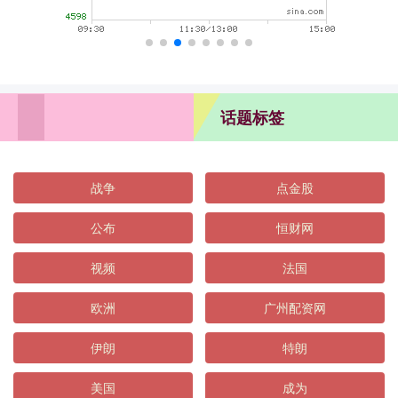
话题标签
战争
点金股
公布
恒财网
视频
法国
欧洲
广州配资网
伊朗
特朗
美国
成为