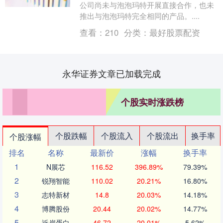
公司尚未与泡泡玛特开展直接合作，也未
推出与泡泡玛特完全相同的产品。....
查看：
210
分类：
最好股票配资
永华证券文章已加载完成
个股实时涨跌榜
个股跌幅
个股流入
个股流出
换手率
个股涨幅
排名
名称
最新价
涨幅
换手率
1
N展芯
116.52
396.89%
79.39%
2
锐翔智能
110.02
20.21%
16.80%
3
志特新材
14.8
20.03%
14.18%
4
博腾股份
20.44
20.02%
14.77%
5
近岸蛋白
46.72
20.01%
5.62%