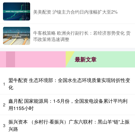
美美配资 沪镍主力合约日内涨幅扩大至2%
牛客栈策略 欧洲央行副行长：若经济形势变化 货
币政策将迅速调整
最新文章
盟牛配资 生态环境部：全国水生态环境质量实现转折性变
1
化
鑫月配 国家能源局：1-5月份，全国发电设备累计平均利
2
用1155小时
振兴资本 （乡村行·看振兴）广东六联村：黑山羊“链”上振
3
兴路