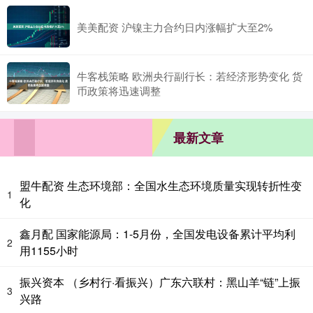
美美配资 沪镍主力合约日内涨幅扩大至2%
牛客栈策略 欧洲央行副行长：若经济形势变化 货
币政策将迅速调整
最新文章
盟牛配资 生态环境部：全国水生态环境质量实现转折性变
1
化
鑫月配 国家能源局：1-5月份，全国发电设备累计平均利
2
用1155小时
振兴资本 （乡村行·看振兴）广东六联村：黑山羊“链”上振
3
兴路