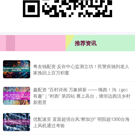
推荐资讯
粤友钱配资 反诈中心监测立功！民警疾驰到老人
家挽回上百万积蓄
鑫配资 “百村诗画 万象耕新 —— 嗨跑！沟（go）
有趣”｜“村跑” 第四站 雁上高台，塘坝边跑活乡村
新图景
优配速至 直面超强台风“桦加沙” 明阳超1300台海
上风机通过考验