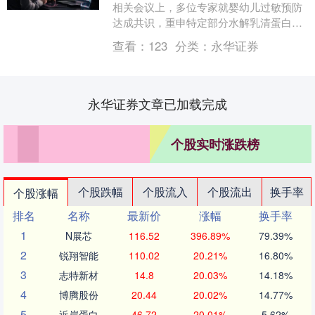
相关会议上，多位专家就婴幼儿过敏预防
达成共识，重申特定部分水解乳清蛋白配
方（pHF-W）在降低过敏发生风险方面的
查看：
123
分类：
永华证券
临床价值沪深....
永华证券文章已加载完成
个股实时涨跌榜
个股跌幅
个股流入
个股流出
换手率
个股涨幅
排名
名称
最新价
涨幅
换手率
1
N展芯
116.52
396.89%
79.39%
2
锐翔智能
110.02
20.21%
16.80%
3
志特新材
14.8
20.03%
14.18%
4
博腾股份
20.44
20.02%
14.77%
5
近岸蛋白
46.72
20.01%
5.62%