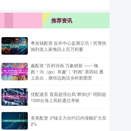
推荐资讯
粤友钱配资 反诈中心监测立功！民警疾
驰到老人家挽回上百万积蓄
鑫配资 “百村诗画 万象耕新 —— 嗨
跑！沟（go）有趣”｜“村跑” 第四站 雁
上高台，塘坝边跑活乡村新图景
优配速至 直面超强台风“桦加沙” 明阳超
1300台海上风机通过考验
美美配资 沪镍主力合约日内涨幅扩大至
2%