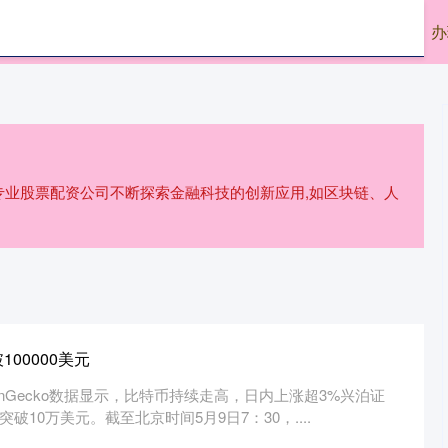
华证券
永华证券平台
最好股票配资
办
/专业股票配资公司不断探索金融科技的创新应用,如区块链、人
00000美元
inGecko数据显示，比特币持续走高，日内上涨超3%兴泊证
突破10万美元。截至北京时间5月9日7：30，....