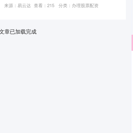
来源：易云达
查看：
215
分类：
办理股票配资
文章已加载完成
深证成指
14311.01
02%
200.89
1.42%