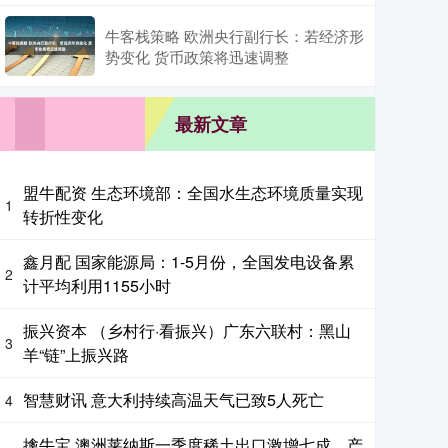
牛客栈策略 欧洲央行副行长：若经济形
势变化 货币政策将迅速调整
最新文章
盟牛配资 生态环境部：全国水生态环境质量实现
1
转折性变化
鑫月配 国家能源局：1-5月份，全国发电设备累
2
计平均利用1155小时
振兴资本 （乡村行·看振兴）广东六联村：黑山
3
羊“链”上振兴路
智慧财讯 意大利持续高温天气已致5人死亡
4
擒牛宝 澳洲莱纳斯一季度稀土出口激增七成，产