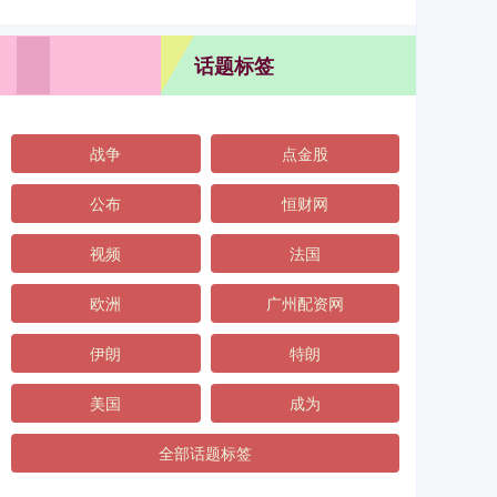
话题标签
战争
点金股
公布
恒财网
视频
法国
欧洲
广州配资网
伊朗
特朗
美国
成为
全部话题标签