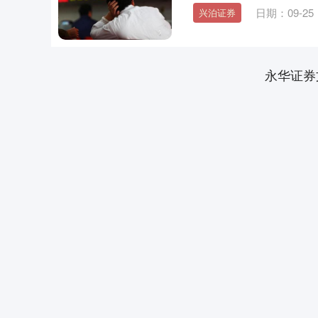
日期：09-25
兴泊证券
永华证券
上证指数
3940.04
.40
2.13%
39.68
1.