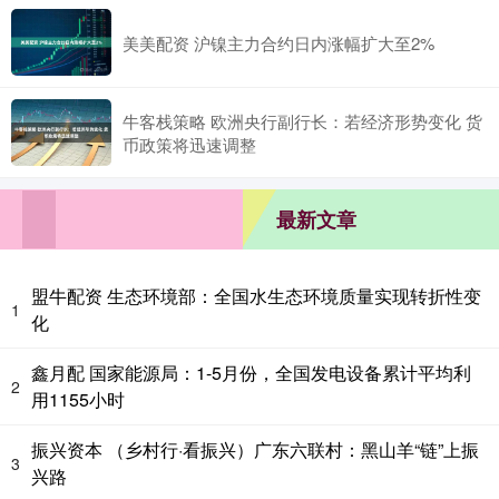
美美配资 沪镍主力合约日内涨幅扩大至2%
牛客栈策略 欧洲央行副行长：若经济形势变化 货
币政策将迅速调整
最新文章
盟牛配资 生态环境部：全国水生态环境质量实现转折性变
1
化
鑫月配 国家能源局：1-5月份，全国发电设备累计平均利
2
用1155小时
振兴资本 （乡村行·看振兴）广东六联村：黑山羊“链”上振
3
兴路