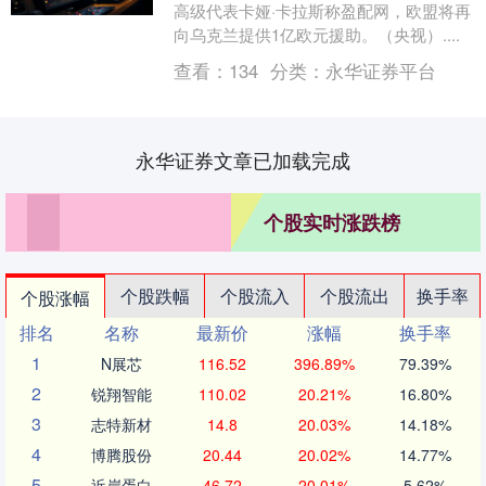
高级代表卡娅·卡拉斯称盈配网，欧盟将再
向乌克兰提供1亿欧元援助。（央视）....
查看：
134
分类：
永华证券平台
永华证券文章已加载完成
个股实时涨跌榜
个股跌幅
个股流入
个股流出
换手率
个股涨幅
排名
名称
最新价
涨幅
换手率
1
N展芯
116.52
396.89%
79.39%
2
锐翔智能
110.02
20.21%
16.80%
3
志特新材
14.8
20.03%
14.18%
4
博腾股份
20.44
20.02%
14.77%
5
近岸蛋白
46.72
20.01%
5.62%