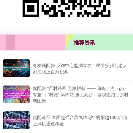
推荐资讯
粤友钱配资 反诈中心监测立功！民警疾驰到老人
家挽回上百万积蓄
鑫配资 “百村诗画 万象耕新 —— 嗨跑！沟（go）
有趣”｜“村跑” 第四站 雁上高台，塘坝边跑活乡村
新图景
优配速至 直面超强台风“桦加沙” 明阳超1300台海
上风机通过考验